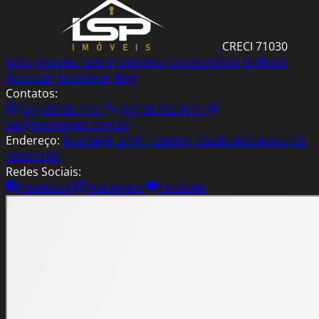
CRECI 71030
Início
Imóveis
Sobre
Contatos
Condomínios
Edifícios
Anunciar
Encontrar
Blog
Contatos:
(51) 99792.4111
(51) 99792.4111
lsp@lspimoveis.com.br
Endereço:
Rua Sepé, 2444 - Centro, Capão da Canoa - RS,
95555-000
Redes Sociais:
Facebook
Instagram
Youtube