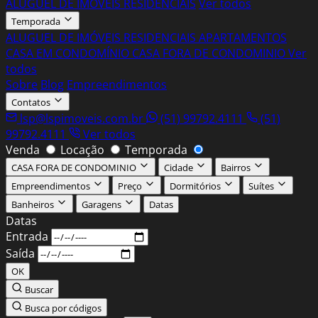
ALUGUEL DE IMÓVEIS RESIDENCIAIS
Ver todos
Temporada
ALUGUEL DE IMÓVEIS RESIDENCIAIS
APARTAMENTOS
CASA EM CONDOMÍNIO
CASA FORA DE CONDOMINIO
Ver
todos
Sobre
Blog
Empreendimentos
Contatos
lsp@lspimoveis.com.br
(51) 99792.4111
(51)
99792.4111
Ver todos
Venda
Locação
Temporada
CASA FORA DE CONDOMINIO
Cidade
Bairros
Empreendimentos
Preço
Dormitórios
Suítes
Banheiros
Garagens
Datas
Entrada
Saída
OK
Buscar
Busca por códigos