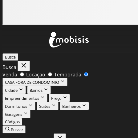
Busca
Busca
Venda
Locação
Temporada
CASA FORA DE CONDOMINIO
Cidade
Bairros
Empreendimentos
Preço
Dormitórios
Suítes
Banheiros
Garagens
Códigos
Buscar