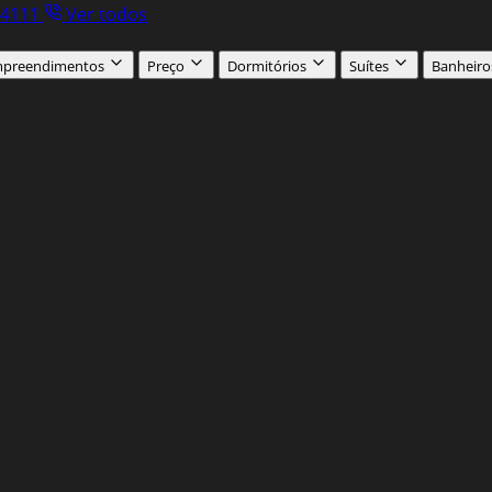
.4111
Ver todos
preendimentos
Preço
Dormitórios
Suítes
Banheiro