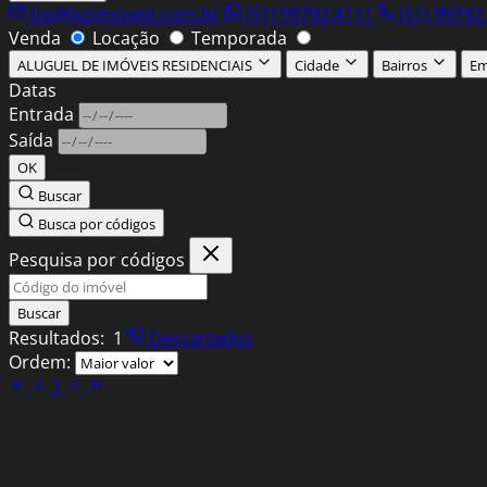
lsp@lspimoveis.com.br
(51) 99792.4111
(51) 99792
Venda
Locação
Temporada
ALUGUEL DE IMÓVEIS RESIDENCIAIS
Cidade
Bairros
Em
Datas
Entrada
Saída
OK
Buscar
Busca por códigos
Pesquisa por códigos
Buscar
Resultados:
1
Descartados
Ordem:
1