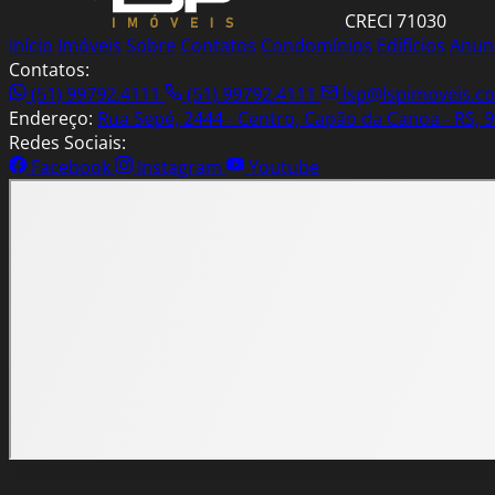
CRECI 71030
Início
Imóveis
Sobre
Contatos
Condomínios
Edifícios
Anun
Contatos:
(51) 99792.4111
(51) 99792.4111
lsp@lspimoveis.c
Endereço:
Rua Sepé, 2444 - Centro, Capão da Canoa - RS, 
Redes Sociais:
Facebook
Instagram
Youtube