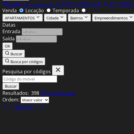
lsp@lspimoveis.com.br
(51) 99792.4111
(51) 99792
Venda
Locação
Temporada
APARTAMENTOS
Cidade
Bairros
Empreendimentos
Datas
Entrada
Saída
OK
Buscar
Busca por códigos
Pesquisa por códigos
Buscar
Resultados:
398
Descartados
Ordem:
4
5
6
7
8