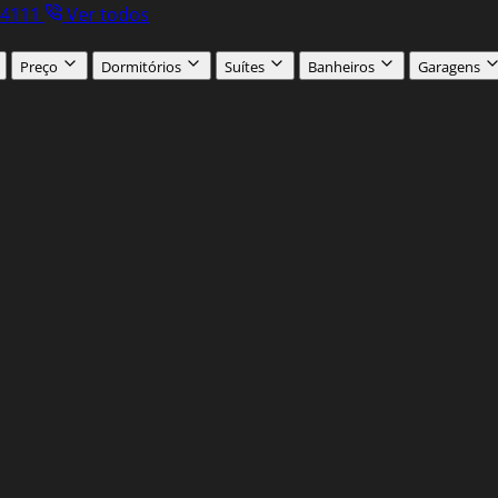
.4111
Ver todos
Preço
Dormitórios
Suítes
Banheiros
Garagens