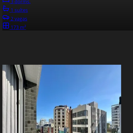
3 dorms.
1 suítes
2 vagas
173 m²