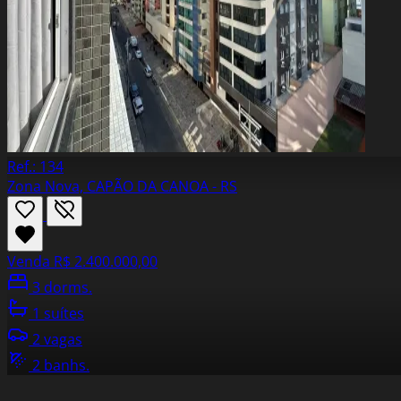
Ref.: 134
Zona Nova, CAPÃO DA CANOA - RS
Venda
R$ 2.400.000,00
3 dorms.
1 suítes
2 vagas
2 banhs.