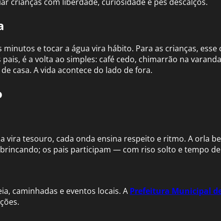
riar crianças com liberdade, curiosidade e pés descalços.
a
minutos e tocar a água vira hábito. Para as crianças, ess
pais, é a volta ao simples: café cedo, chimarrão na varanda
 de casa. A vida acontece do lado de fora.
o
a vira tesouro, cada onda ensina respeito e ritmo. A orla 
brincando; os pais participam — com riso solto e tempo de
eia, caminhadas e eventos locais. A
Prefeitura Municipal 
ções.