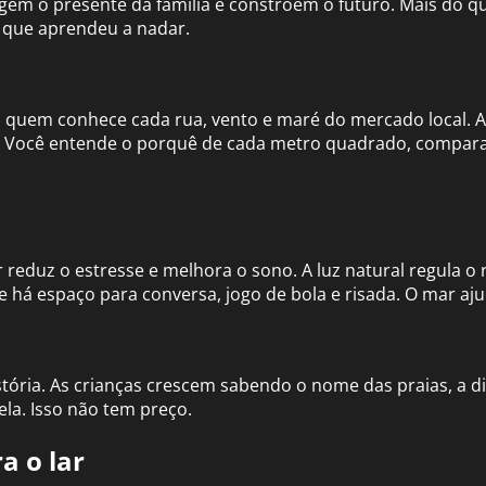
gem o presente da família e constroem o futuro. Mais do qu
o que aprendeu a nadar.
m quem conhece cada rua, vento e maré do mercado local. 
. Você entende o porquê de cada metro quadrado, compar
reduz o estresse e melhora o sono. A luz natural regula o re
 há espaço para conversa, jogo de bola e risada. O mar ajud
stória. As crianças crescem sabendo o nome das praias, a d
la. Isso não tem preço.
a o lar