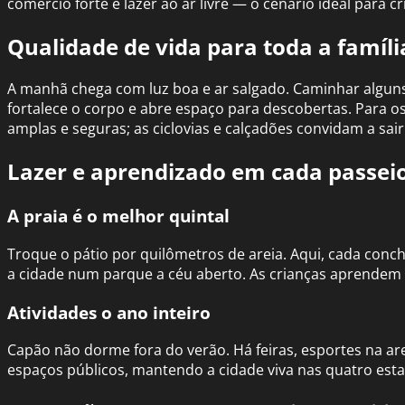
comércio forte e lazer ao ar livre — o cenário ideal para c
Qualidade de vida para toda a famíli
A manhã chega com luz boa e ar salgado. Caminhar alguns 
fortalece o corpo e abre espaço para descobertas. Para os 
amplas e seguras; as ciclovias e calçadões convidam a sair
Lazer e aprendizado em cada passei
A praia é o melhor quintal
Troque o pátio por quilômetros de areia. Aqui, cada conch
a cidade num parque a céu aberto. As crianças aprendem 
Atividades o ano inteiro
Capão não dorme fora do verão. Há feiras, esportes na ar
espaços públicos, mantendo a cidade viva nas quatro esta