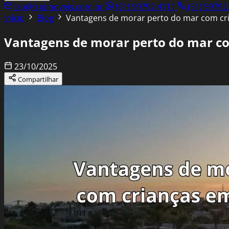
lsp@lspimoveis.com.br
(51) 99792.4111
(51) 99792
Início
Blog
Vantagens de morar perto do mar com cr
Vantagens de morar perto do mar c
23/10/2025
Compartilhar