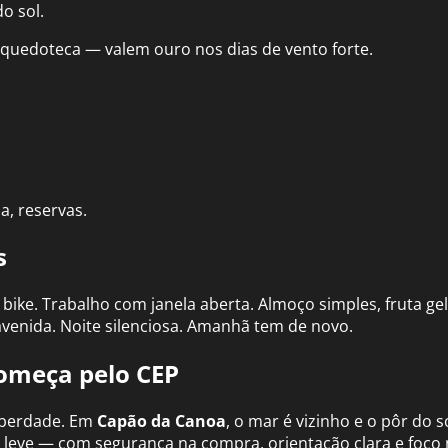
do sol.
inquedoteca — valem ouro nos dias de vento forte.
a, reservas.
s
ike. Trabalho com janela aberta. Almoço simples, fruta gela
avenida. Noite silenciosa. Amanhã tem de novo.
começa pelo CEP
liberdade. Em
Capão da Canoa
, o mar é vizinho e o pôr do 
s leve — com segurança na compra, orientação clara e foco 