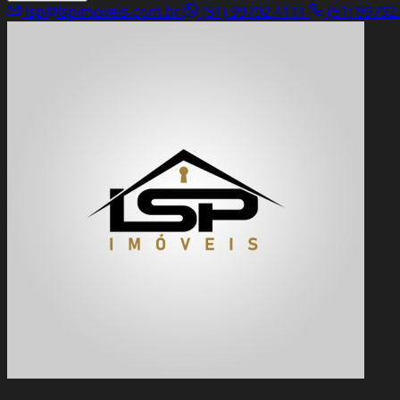
lsp@lspimoveis.com.br
(51) 99792.4111
(51) 99792