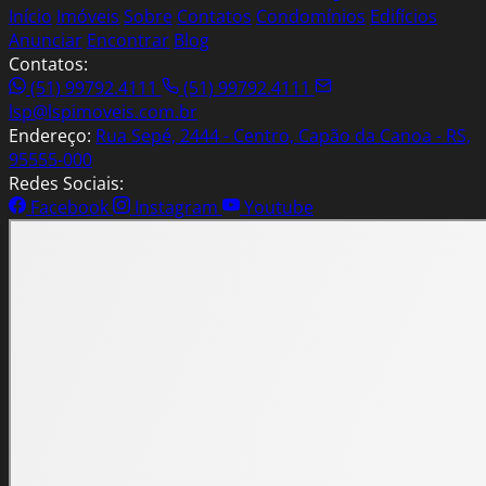
Início
Imóveis
Sobre
Contatos
Condomínios
Edifícios
Anunciar
Encontrar
Blog
Contatos:
(51) 99792.4111
(51) 99792.4111
lsp@lspimoveis.com.br
Endereço:
Rua Sepé, 2444 - Centro, Capão da Canoa - RS,
95555-000
Redes Sociais:
Facebook
Instagram
Youtube