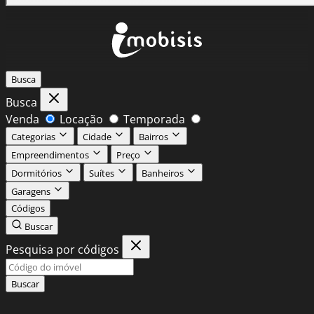
Busca
Busca
Venda
Locação
Temporada
Categorias
Cidade
Bairros
Empreendimentos
Preço
Dormitórios
Suítes
Banheiros
Garagens
Códigos
Buscar
Pesquisa por códigos
Buscar