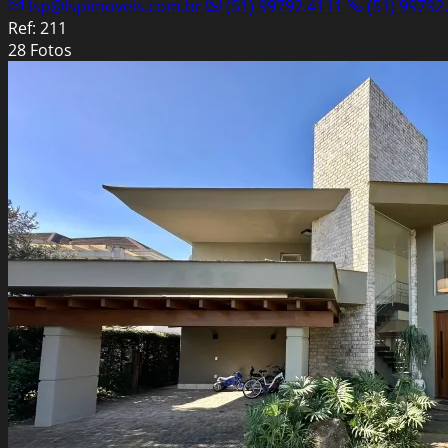
lsp@lspimoveis.com.br
(51) 99792.4111
(51) 99792
Ref: 211
28 Fotos