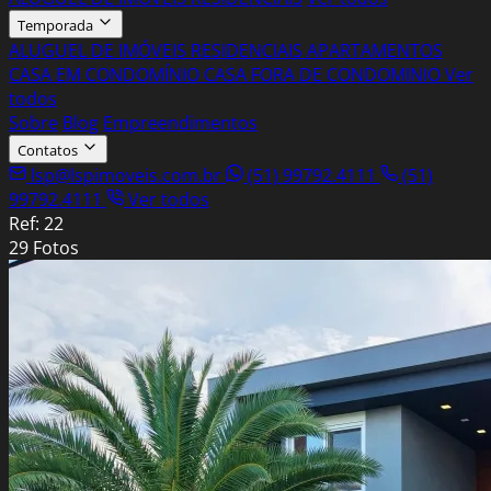
Temporada
ALUGUEL DE IMÓVEIS RESIDENCIAIS
APARTAMENTOS
CASA EM CONDOMÍNIO
CASA FORA DE CONDOMINIO
Ver
todos
Sobre
Blog
Empreendimentos
Contatos
lsp@lspimoveis.com.br
(51) 99792.4111
(51)
99792.4111
Ver todos
Ref: 22
29 Fotos