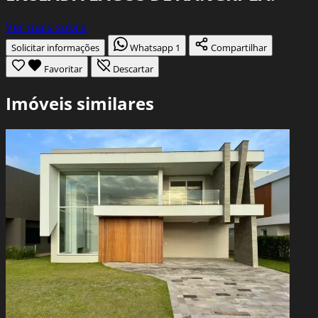
Ver mais sobre
Solicitar informações
Whatsapp
1
Compartilhar
Favoritar
Descartar
Imóveis similares