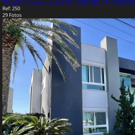
lsp@lspimoveis.com.br
(51) 99792.4111
(51) 99792
Ref: 250
29 Fotos