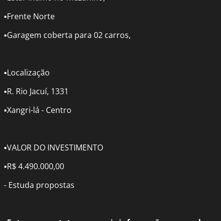
▪️Frente Norte
▪️Garagem coberta para 02 carros,
▪️Localização
▪️R. Rio Jacuí, 1331
▪️Xangri-lá - Centro
▪️VALOR DO INVESTIMENTO
▪️R$ 4.490.000,00
-
Estuda propostas