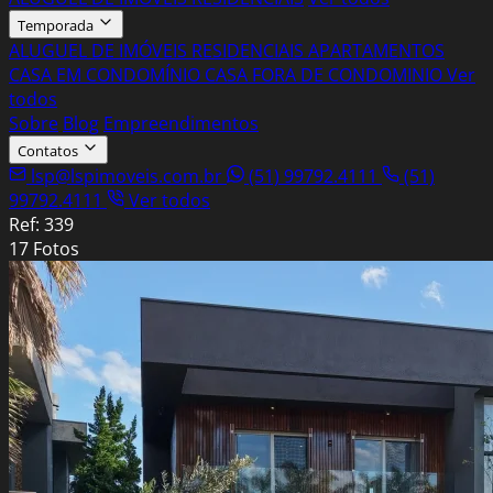
Temporada
ALUGUEL DE IMÓVEIS RESIDENCIAIS
APARTAMENTOS
CASA EM CONDOMÍNIO
CASA FORA DE CONDOMINIO
Ver
todos
Sobre
Blog
Empreendimentos
Contatos
lsp@lspimoveis.com.br
(51) 99792.4111
(51)
99792.4111
Ver todos
Ref: 339
17 Fotos