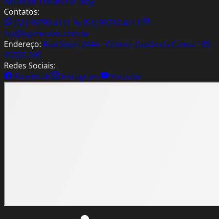
Anunciar
Encontrar
Blog
Contatos:
(51) 99792.4111
(51) 99792.4111
lsp@lspimoveis.com.br
Endereço:
Rua Sepé, 2444 - Centro, Capão da Canoa - RS,
95555-000
Redes Sociais:
Facebook
Instagram
Youtube