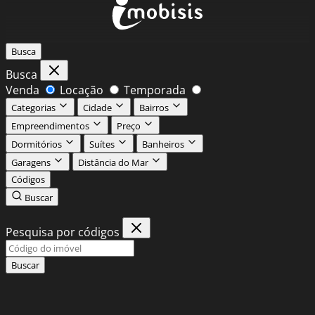
Busca
Busca
Venda
Locação
Temporada
Categorias
Cidade
Bairros
Empreendimentos
Preço
Dormitórios
Suítes
Banheiros
Garagens
Distância do Mar
Códigos
Buscar
Pesquisa por códigos
Buscar