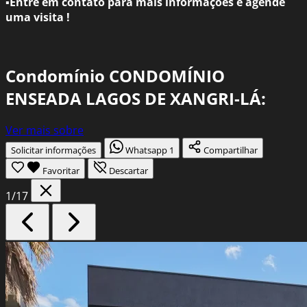
▪️Entre em contato para mais informações e agende
uma visita !
Condomínio CONDOMÍNIO
ENSEADA LAGOS DE XANGRI-LÁ:
Ver mais sobre
Solicitar informações
Whatsapp
1
Compartilhar
Favoritar
Descartar
1
/17