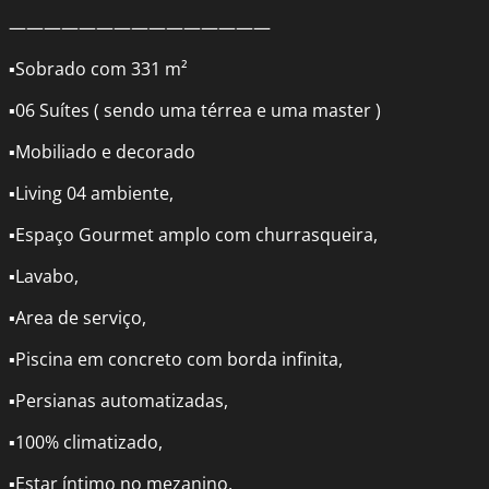
———————————————
▪️Sobrado com 331 m²
▪️06 Suítes ( sendo uma térrea e uma master )
▪️Mobiliado e decorado
▪️Living 04 ambiente,
▪️Espaço Gourmet amplo com churrasqueira,
▪️Lavabo,
▪️Area de serviço,
▪️Piscina em concreto com borda infinita,
▪️Persianas automatizadas,
▪️100% climatizado,
▪️Estar íntimo no mezanino,