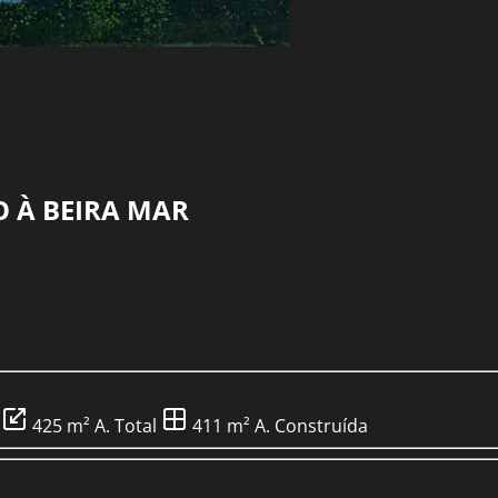
 À BEIRA MAR
425 m²
A. Total
411 m²
A. Construída