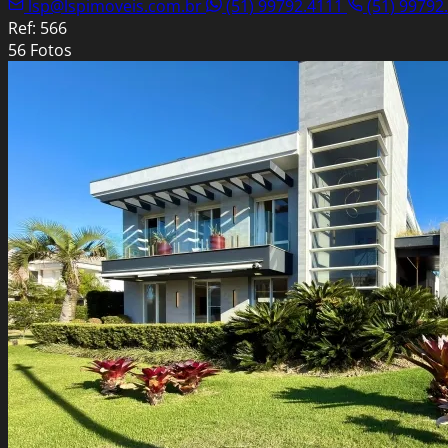
lsp@lspimoveis.com.br
(51) 99792.4111
(51) 99792
Ref: 566
56 Fotos