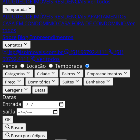
ALUGUEL DE IMÓVEIS RESIDENCIAIS
Ver todos
Temporada
ALUGUEL DE IMÓVEIS RESIDENCIAIS
APARTAMENTOS
CASA EM CONDOMÍNIO
CASA FORA DE CONDOMINIO
Ver
todos
Sobre
Blog
Empreendimentos
Contatos
lsp@lspimoveis.com.br
(51) 99792.4111
(51)
99792.4111
Ver todos
Venda
Locação
Temporada
Categorias
Cidade
Bairros
Empreendimentos
Preço
Dormitórios
Suítes
Banheiros
Garagens
Datas
Entrada
Saída
OK
Buscar
Busca por códigos