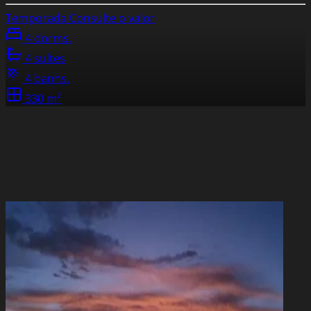
Temporada
Consulte o valor
4 dorms.
4 suítes
4 banhs.
330 m²