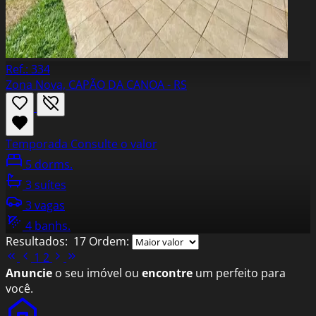
Ref.: 334
Zona Nova, CAPÃO DA CANOA - RS
Temporada
Consulte o valor
5 dorms.
3 suítes
3 vagas
4 banhs.
Resultados:
17
Ordem:
1
2
Anuncie
o seu imóvel ou
encontre
um perfeito para
você.