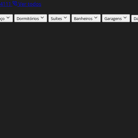
.4111
Ver todos
eço
Dormitórios
Suítes
Banheiros
Garagens