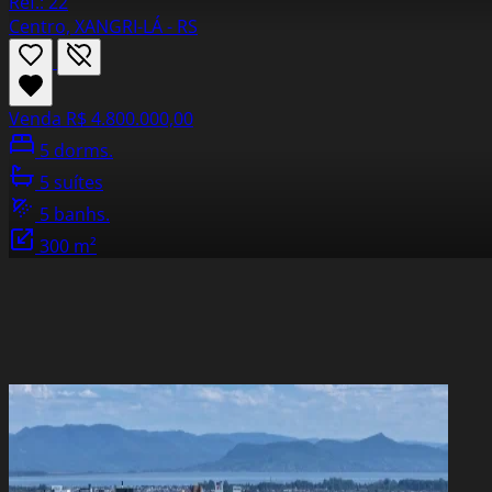
Ref.: 22
Centro, XANGRI-LÁ - RS
Venda
R$ 4.800.000,00
5 dorms.
5 suítes
5 banhs.
300 m²