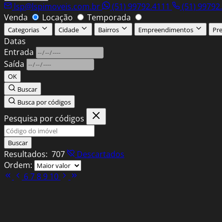
lsp@lspimoveis.com.br
(51) 99792.4111
(51) 99792
Venda
Locação
Temporada
Categorias
Cidade
Bairros
Empreendimentos
Pr
Datas
Entrada
Saída
OK
Buscar
Busca por códigos
Pesquisa por códigos
Buscar
Resultados:
707
Descartados
Ordem:
6
7
8
9
10