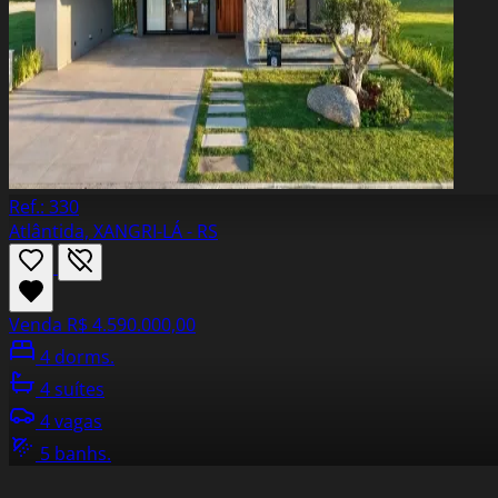
Ref.: 330
Atlântida, XANGRI-LÁ - RS
Venda
R$ 4.590.000,00
4 dorms.
4 suítes
4 vagas
5 banhs.