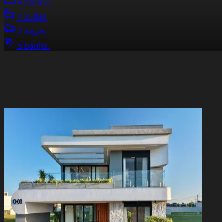
4 dorms.
4 suítes
2 vagas
5 banhs.