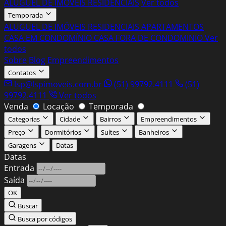
ALUGUEL DE IMÓVEIS RESIDENCIAIS
Ver todos
Temporada
ALUGUEL DE IMÓVEIS RESIDENCIAIS
APARTAMENTOS
CASA EM CONDOMÍNIO
CASA FORA DE CONDOMINIO
Ver
todos
Sobre
Blog
Empreendimentos
Contatos
lsp@lspimoveis.com.br
(51) 99792.4111
(51)
99792.4111
Ver todos
Venda
Locação
Temporada
Categorias
Cidade
Bairros
Empreendimentos
Preço
Dormitórios
Suítes
Banheiros
Garagens
Datas
Entrada
Saída
OK
Buscar
Busca por códigos