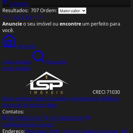
6 banhs.
Resultados:
707
Ordem:
5
6
7
8
9
Anuncie
o seu imóvel ou
encontre
um perfeito para
você.
Anuncie
o seu imóvel
Encontre
o seu imóvel
CRECI 71030
Início
Imóveis
Sobre
Contatos
Condomínios
Edifícios
Anunciar
Encontrar
Blog
Contatos:
(51) 99792.4111
(51) 99792.4111
lsp@lspimoveis.com.br
Endereço:
Rua Sepé, 2444 - Centro, Capão da Canoa - RS,