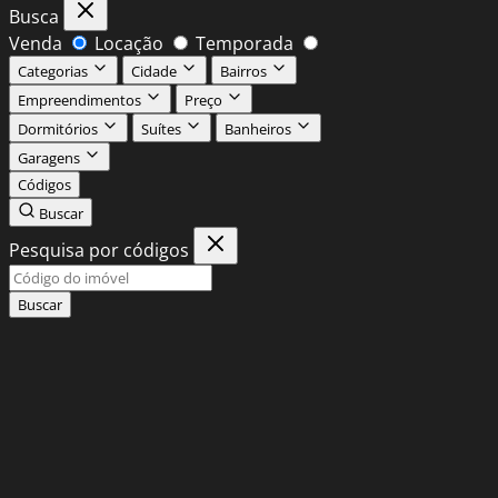
Busca
Venda
Locação
Temporada
Categorias
Cidade
Bairros
Empreendimentos
Preço
Dormitórios
Suítes
Banheiros
Garagens
Códigos
Buscar
Pesquisa por códigos
Buscar