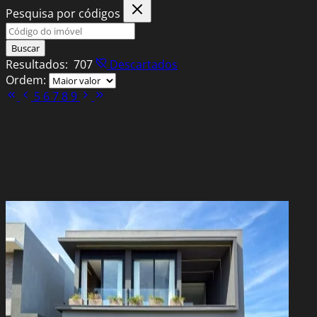
Pesquisa por códigos
Buscar
Resultados:
707
Descartados
Ordem:
5
6
7
8
9