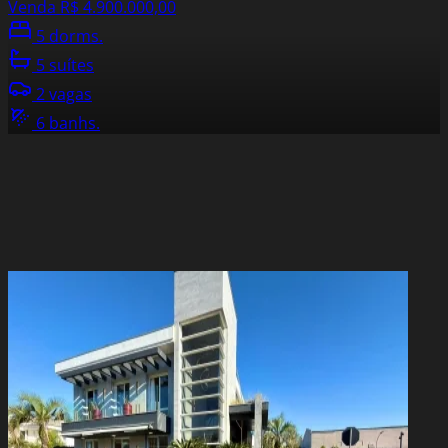
Venda
R$ 4.900.000,00
5 dorms.
5 suítes
2 vagas
6 banhs.